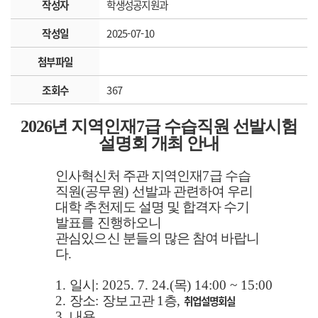
작성자
학생성공지원과
작성일
2025-07-10
첨부파일
조회수
367
2026
년 지역인재
7
급 수습직원 선발시험
설명회 개최 안내
인사혁신처 주관 지역인재
7
급 수습
직원
(
공무원
)
선발과 관련하여 우리
대학 추천제도 설명 및 합격자 수기
발표를 진행하오니
관심있으신 분들의 많은 참여 바랍니
다
.
1.
일시
: 2025. 7. 24.(
목
) 14:00 ~ 15:00
2.
장소
:
장보고관
1
층
,
취업설명회실
3.
내용