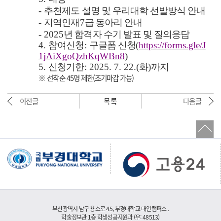
-
추천제도 설명 및 우리대학 선발방식 안내
-
지역인재
7
급 동아리 안내
- 2025
년 합격자 수기 발표 및 질의응답
4.
참여신청
:
구글폼 신청
(
https://forms.gle/J
1jAiXgoQzhKqWBn8
)
5.
신청기한
: 2025. 7. 22.(
화
)
까지
※ 선착순 45명 제한(조기마감 가능)
이전글
목록
다음글
부산광역시 남구 용소로 45, 부경대학교 대연캠퍼스 .
학술정보관 1층 학생성공지원과 (우: 48513)